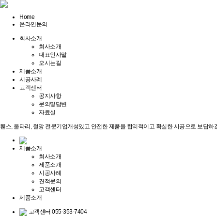
Home
온라인문의
회사소개
회사소개
대표인사말
오시는길
제품소개
시공사례
고객센터
공지사항
문의및답변
자료실
휀스, 울타리, 철망 전문기업
개성있고 안전한 제품을 합리적이고 확실한 시공으로 보답하
제품소개
회사소개
제품소개
시공사례
견적문의
고객센터
제품소개
고객센터
055-353-7404