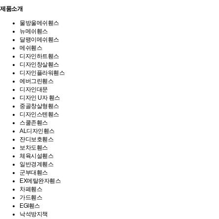
제품소개
물방울메쉬휀스
뉴메쉬휀스
달팽이메쉬휀스
메쉬휀스
디자인하트휀스
디자인창살휀스
디자인플라워휀스
에버그린휀스
디자인대문
디자인 U자 휀스
중골창살형휀스
디자인스텐휀스
스쿨존휀스
AL디자인휀스
잔디보호휀스
보차도휀스
체육시설휀스
일반경계휀스
군부대휀스
EX메탈완자휀스
차폐휀스
가드휀스
EGI휀스
낙석방지책